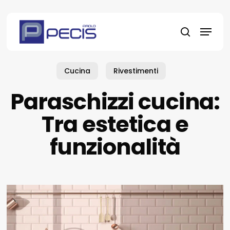
Skip
to
Menu
main
search
content
Cucina
Rivestimenti
Paraschizzi cucina:
Tra estetica e
funzionalità