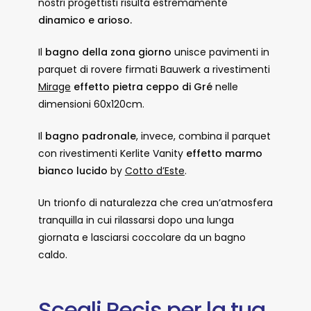
nostri progettisti risulta estremamente
dinamico e arioso.
Il
bagno della zona giorno
unisce pavimenti in
parquet di rovere firmati Bauwerk a rivestimenti
Mirage
effetto pietra ceppo di Gré
nelle
dimensioni 60x120cm.
Il
bagno padronale
, invece, combina il parquet
con rivestimenti Kerlite Vanity
effetto marmo
bianco lucido
by
Cotto d’Este
.
Un trionfo di naturalezza che crea un’atmosfera
tranquilla in cui rilassarsi dopo una lunga
giornata e lasciarsi coccolare da un bagno
caldo.
Scegli Pecis per la tua