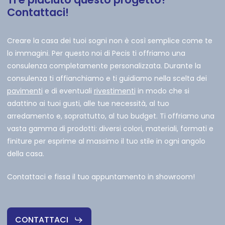
Contattaci!
Creare la casa dei tuoi sogni non è così semplice come te
lo immagini. Per questo noi di Pecis ti offriamo una
consulenza completamente personalizzata. Durante la
consulenza ti affianchiamo e ti guidiamo nella scelta dei
pavimenti
e di eventuali
rivestimenti
in modo che si
adattino ai tuoi gusti, alle tue necessità, al tuo
arredamento e, soprattutto, al tuo budget. Ti offriamo una
vasta gamma di prodotti: diversi colori, materiali, formati e
finiture per esprime al massimo il tuo stile in ogni angolo
della casa.
Contattaci e fissa il tuo appuntamento in showroom!
CONTATTACI