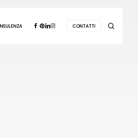
search
facebook
pinterest
linkedin
instagram
NSULENZA
CONTATTI