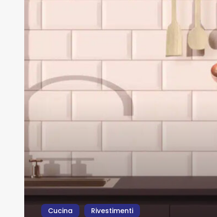
estetica
e
funzionalità
Cucina
Rivestimenti