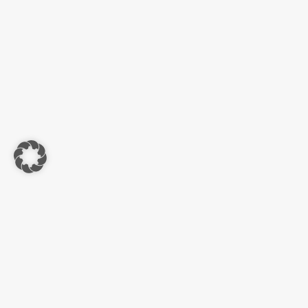
CONTATTI
Pecis Paolo S.r.l.
Via Italia, 14
24060 Villongo (BG)
P.IVA 02658410168
Mail:
info@pecispaolo.it
Telefono:
+
39 035 927479