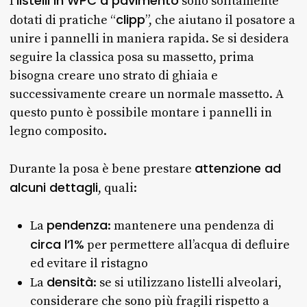
listelli in WPC a pavimento
I
sono solitamente
clipp
dotati di pratiche “
”, che aiutano il posatore a
unire i pannelli in maniera rapida. Se si desidera
seguire la classica posa su massetto, prima
bisogna creare uno strato di ghiaia e
successivamente creare un normale massetto. A
questo punto è possibile montare i pannelli in
legno composito.
attenzione ad
Durante la posa è bene prestare
alcuni dettagli
, quali:
pendenza
La
: mantenere una pendenza di
circa l’1%
per permettere all’acqua di defluire
ed evitare il ristagno
densità
La
: se si utilizzano listelli alveolari,
considerare che sono più fragili rispetto a