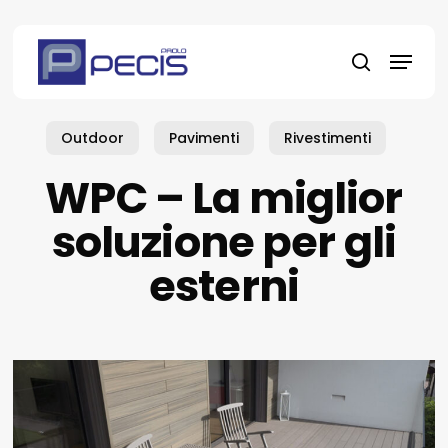
Skip
to
Menu
main
search
content
Outdoor
Pavimenti
Rivestimenti
WPC – La miglior
soluzione per gli
esterni