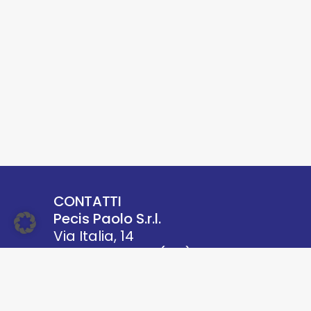
CONTATTI
Pecis Paolo S.r.l.
Via Italia, 14
24060 Villongo (BG)
P.IVA 02658410168
Mail:
info@pecispaolo.it