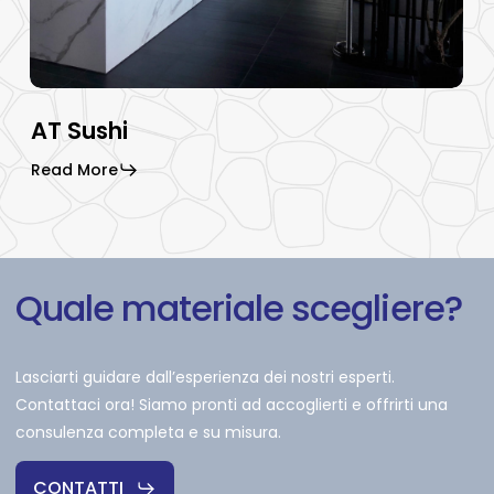
AT Sushi
Read More
Quale
materiale
scegliere?
Lasciarti guidare dall’esperienza dei nostri esperti.
Contattaci ora! Siamo pronti ad accoglierti e offrirti una
consulenza completa e su misura.
CONTATTI