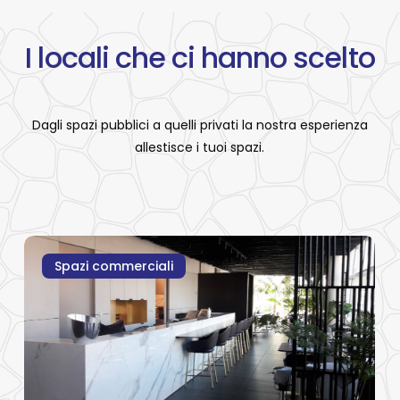
I
locali
che
ci
hanno
scelto
Dagli spazi pubblici a quelli privati la nostra esperienza
allestisce i tuoi spazi.
AT
AT
Spazi commerciali
Sushi
Sushi