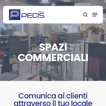
Skip
to
Menu
main
search
content
SPAZI
COMMERCIALI
Comunica ai clienti
attraverso il tuo locale