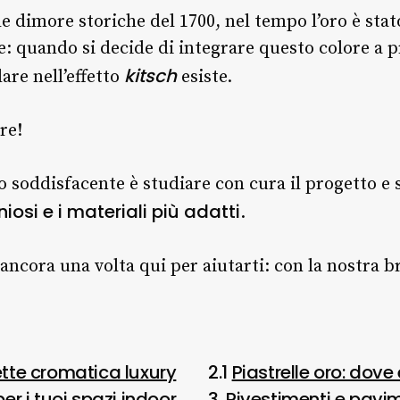
e dimore storiche del 1700, nel tempo l’oro è sta
e: quando si decide di integrare questo colore a p
kitsch
olare nell’effetto
esiste.
re!
o soddisfacente è studiare con cura il progetto e 
osi e i materiali più adatti
.
ancora una volta qui per aiutarti: con la nostra b
ette cromatica luxury
2.1
Piastrelle oro: dove
per i tuoi spazi indoor
3.
Rivestimenti e pavim