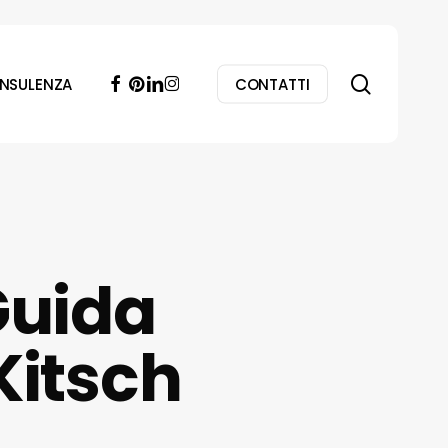
search
facebook
pinterest
linkedin
instagram
NSULENZA
CONTATTI
Guida
Kitsch