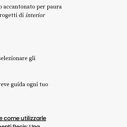
to accantonato per paura
rogetti di
interior
selezionare gli
reve guida ogni tuo
 e come utilizzarle
enti Pecis: Una