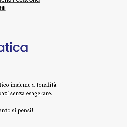
ili
tica
ico insieme a tonalità
spazi senza esagerare.
anto si pensi!