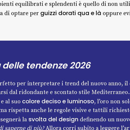
ienti equilibrati e splendenti è quello di non util
guizzi dorati qua e là
ma di optare per
oppure evi
a delle tendenze 2026
erfetto per interpretare i trend del nuovo anno, il 
arsi dal ridondante e scontato stile Mediterraneo.
colore deciso e luminoso
e al suo
, l’oro non so
 ma rispetta anche le regole visive e tattili richies
svolta del design
segnerà la
definendo un nuovo
i saperne di più?
Allora corri subito a leggere l’ar