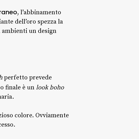
raneo
, l’abbinamento
iante dell’oro spezza la
li ambienti un design
h
perfetto prevede
to finale è un
look boho
naria.
zioso colore. Ovviamente
cesso.