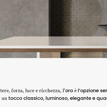
oro
l’opzione s
re, forza, luce e ricchezza, l’
è
tocco classico, luminoso, elegante e quas
e un