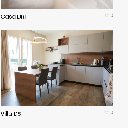
Casa DRT
0
Villa DS
0