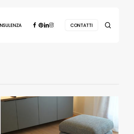
search
facebook
pinterest
linkedin
instagram
NSULENZA
CONTATTI