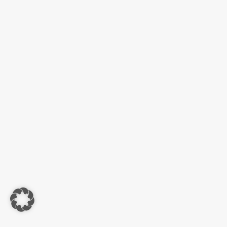
CONTATTI
Pecis Paolo S.r.l.
Via Italia, 14