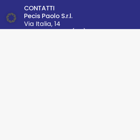
CONTATTI
Pecis Paolo S.r.l.
Via Italia, 14
24060 Villongo (BG)
P.IVA 02658410168
Mail:
info@pecispaolo.it
Telefono:
+
39 035 927479
CHI SIAMO
SOLUZIONI
PROGETTI
Cookie Policy
Privacy Policy