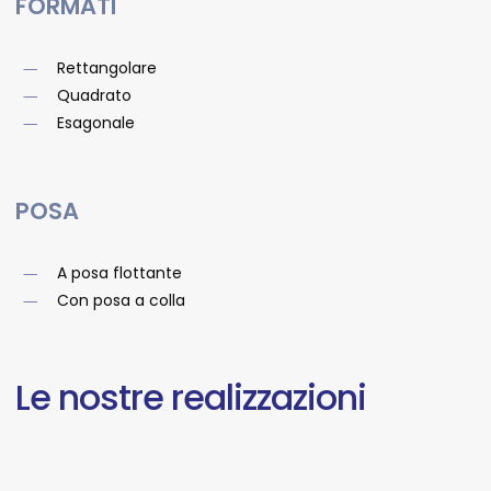
FORMATI
Rettangolare
Quadrato
Esagonale
POSA
A posa flottante
Con posa a colla
Le
nostre
realizzazioni