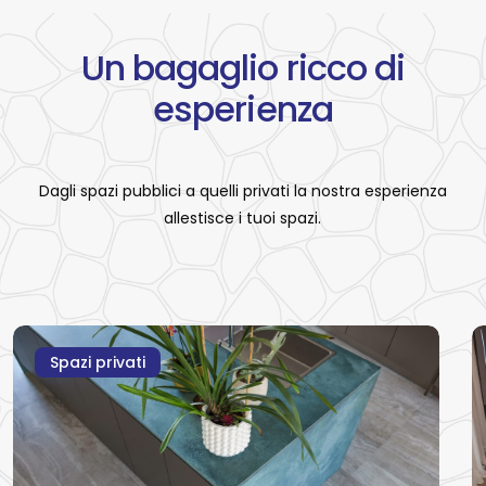
Un
bagaglio
ricco
di
esperienza
Dagli spazi pubblici a quelli privati la nostra esperienza
allestisce i tuoi spazi.
Casa
Casa
Vi
Vi
Spazi privati
Venere
Venere
A
A