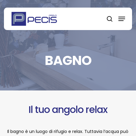
Skip
to
Menu
main
search
content
BAGNO
Il tuo angolo relax
Il bagno è un luogo di rifugio e relax. Tuttavia l’acqua può